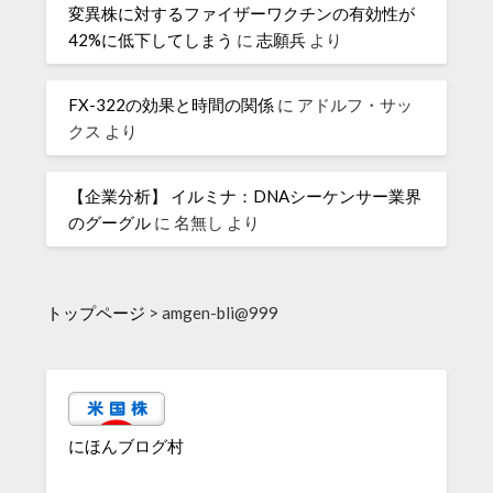
変異株に対するファイザーワクチンの有効性が
42%に低下してしまう
に
志願兵
より
FX-322の効果と時間の関係
に
アドルフ・サッ
クス
より
【企業分析】 イルミナ：DNAシーケンサー業界
のグーグル
に
名無し
より
トップページ
>
amgen-bli@999
にほんブログ村