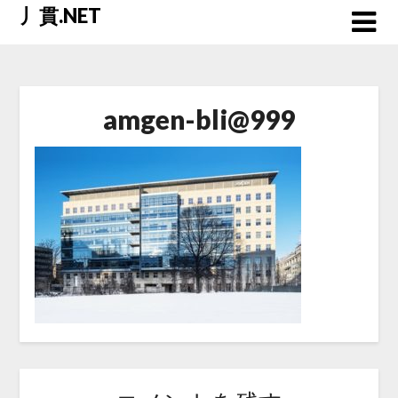
Skip
丿貫.NET
to
content
amgen-bli@999