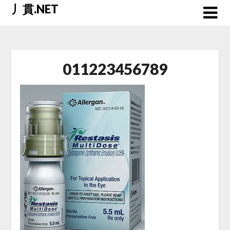
Skip
丿貫.NET
to
content
011223456789