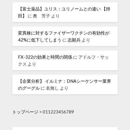
【富士薬品】ユリス：ユリノームとの違い 【持
田】
に
奧 芳子
より
変異株に対するファイザーワクチンの有効性が
42%に低下してしまう
に
志願兵
より
FX-322の効果と時間の関係
に
アドルフ・サッ
クス
より
【企業分析】 イルミナ：DNAシーケンサー業界
のグーグル
に
名無し
より
トップページ
>
011223456789