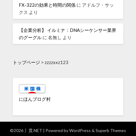
FX-322の効果と時間の関係
に
アドルフ・サッ
クス
より
【企業分析】 イルミナ：DNAシーケンサー業界
のグーグル
に
名無し
より
トップページ
>
zzzzxxz123
にほんブログ村
©2026 丿貫.NET
| Powered by
WordPress
&
Superb Themes