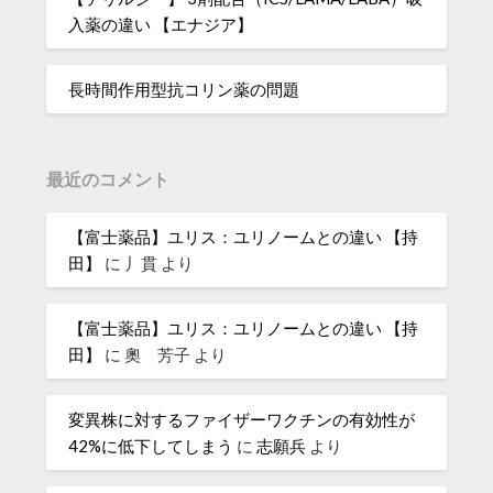
入薬の違い 【エナジア】
長時間作用型抗コリン薬の問題
最近のコメント
【富士薬品】ユリス：ユリノームとの違い 【持
田】
に
丿貫
より
【富士薬品】ユリス：ユリノームとの違い 【持
田】
に
奧 芳子
より
変異株に対するファイザーワクチンの有効性が
42%に低下してしまう
に
志願兵
より