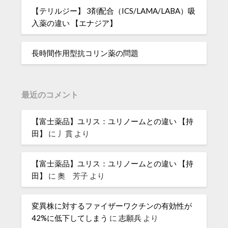
【テリルジー】 3剤配合（ICS/LAMA/LABA）吸
入薬の違い 【エナジア】
長時間作用型抗コリン薬の問題
最近のコメント
【富士薬品】ユリス：ユリノームとの違い 【持
田】
に
丿貫
より
【富士薬品】ユリス：ユリノームとの違い 【持
田】
に
奧 芳子
より
変異株に対するファイザーワクチンの有効性が
42%に低下してしまう
に
志願兵
より