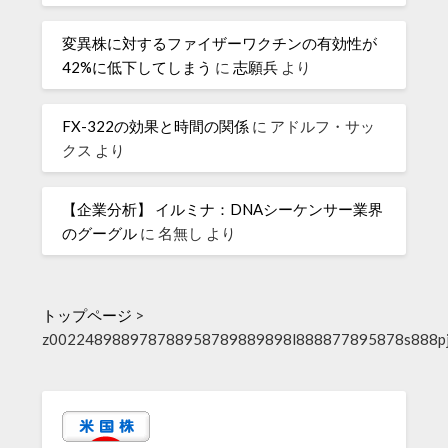
変異株に対するファイザーワクチンの有効性が
42%に低下してしまう
に
志願兵
より
FX-322の効果と時間の関係
に
アドルフ・サッ
クス
より
【企業分析】 イルミナ：DNAシーケンサー業界
のグーグル
に
名無し
より
トップページ
>
z002248988978788958789889898l888877895878s888pjj