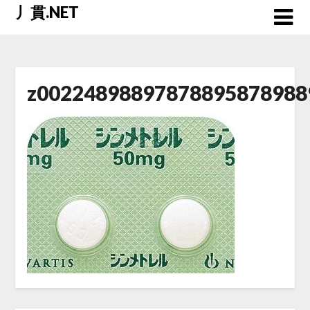
Skip
丿貫.NET
to
content
z002248988978788958789889