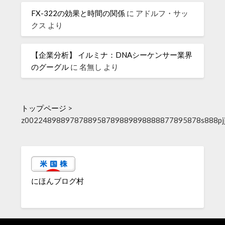
FX-322の効果と時間の関係
に
アドルフ・サッ
クス
より
【企業分析】 イルミナ：DNAシーケンサー業界
のグーグル
に
名無し
より
トップページ
>
z002248988978788958789889898888877895878s888pjjp
にほんブログ村