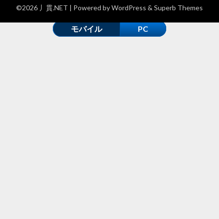
©2026 丿貫.NET
| Powered by
WordPress
&
Superb Themes
モバイル
PC