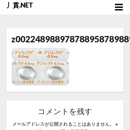
Skip
丿貫.NET
to
content
z00224898897878895878988
コメントを残す
メールアドレスが公開されることはありません。
※