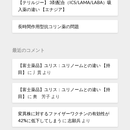
【テリルジー】 3剤配合（ICS/LAMA/LABA）吸
入薬の違い 【エナジア】
長時間作用型抗コリン薬の問題
最近のコメント
【富士薬品】ユリス：ユリノームとの違い 【持
田】
に
丿貫
より
【富士薬品】ユリス：ユリノームとの違い 【持
田】
に
奧 芳子
より
変異株に対するファイザーワクチンの有効性が
42%に低下してしまう
に
志願兵
より