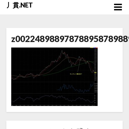
Skip
丿貫.NET
to
content
z00224898897878895878988