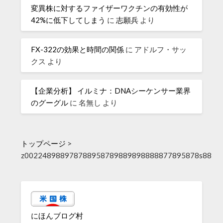
変異株に対するファイザーワクチンの有効性が
42%に低下してしまう
に
志願兵
より
FX-322の効果と時間の関係
に
アドルフ・サッ
クス
より
【企業分析】 イルミナ：DNAシーケンサー業界
のグーグル
に
名無し
より
トップページ
>
z002248988978788958789889898888877895878s88
にほんブログ村