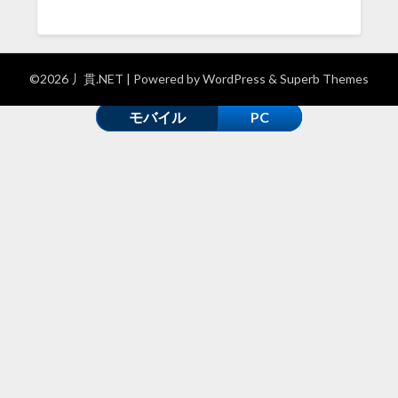
©2026 丿貫.NET
| Powered by
WordPress
&
Superb Themes
モバイル
PC