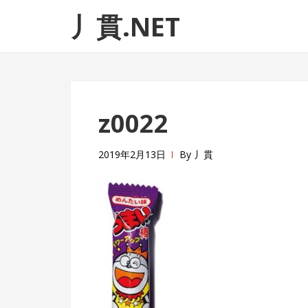
ナ
コ
丿貫.NET
ビ
ン
ゲ
テ
ー
ン
シ
ツ
ョ
へ
z0022
ン
ス
へ
キ
ス
ッ
2019年2月13日
By
丿貫
キ
プ
ッ
プ