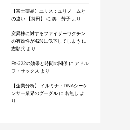
【富士薬品】ユリス：ユリノームと
の違い 【持田】
に
奧 芳子
より
変異株に対するファイザーワクチン
の有効性が42%に低下してしまう
に
志願兵
より
FX-322の効果と時間の関係
に
アドル
フ・サックス
より
【企業分析】 イルミナ：DNAシーケ
ンサー業界のグーグル
に
名無し
よ
り