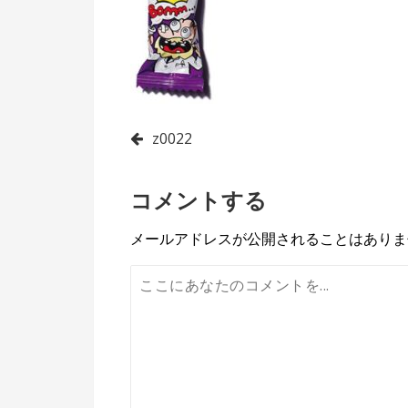
投
z0022
稿
コメントする
ナ
ビ
メールアドレスが公開されることはありま
ゲ
ー
シ
ョ