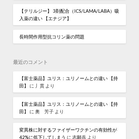
【テリルジー】 3剤配合（ICS/LAMA/LABA）吸
入薬の違い 【エナジア】
長時間作用型抗コリン薬の問題
最近のコメント
【富士薬品】ユリス：ユリノームとの違い 【持
田】
に
丿貫
より
【富士薬品】ユリス：ユリノームとの違い 【持
田】
に
奧 芳子
より
変異株に対するファイザーワクチンの有効性が
42%に低下してしまう
に
志願兵
より