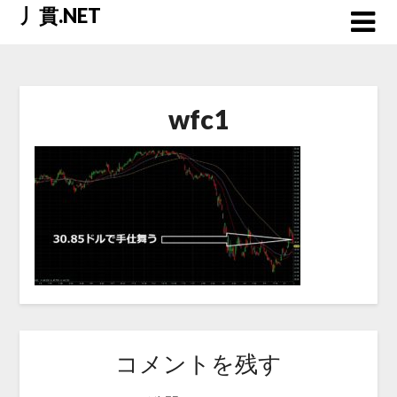
Skip
丿貫.NET
to
content
wfc1
コメントを残す