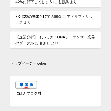
42%に低下してしまう
に
志願兵
より
FX-322の効果と時間の関係
に
アドルフ・サッ
クス
より
【企業分析】 イルミナ：DNAシーケンサー業界
のグーグル
に
名無し
より
トップページ
>
weber
にほんブログ村