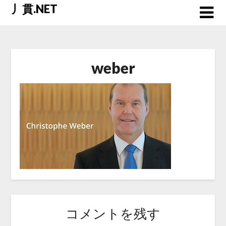
Skip
丿貫.NET
to
content
weber
コメントを残す