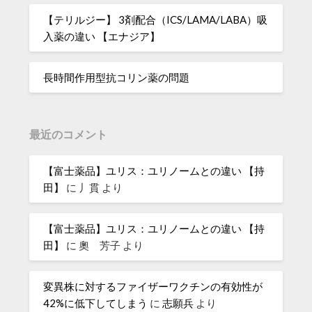
【テリルジー】 3剤配合（ICS/LAMA/LABA）吸
入薬の違い 【エナジア】
長時間作用型抗コリン薬の問題
最近のコメント
【富士薬品】ユリス：ユリノームとの違い 【持
田】
に
丿貫
より
【富士薬品】ユリス：ユリノームとの違い 【持
田】
に
奧 芳子
より
変異株に対するファイザーワクチンの有効性が
42%に低下してしまう
に
志願兵
より