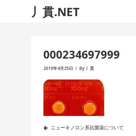
ナ
コ
丿貫.NET
ビ
ン
ゲ
テ
ー
ン
シ
ツ
ョ
へ
000234697999
ン
ス
へ
キ
ス
ッ
2019年4月25日
By
丿貫
キ
プ
ッ
プ
投
ニューキノロン系抗菌薬について