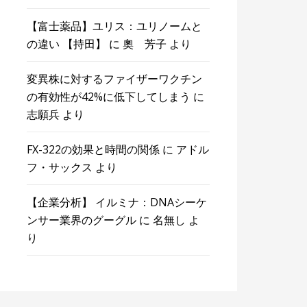
【富士薬品】ユリス：ユリノームと
の違い 【持田】
に
奧 芳子
より
変異株に対するファイザーワクチン
の有効性が42%に低下してしまう
に
志願兵
より
FX-322の効果と時間の関係
に
アドル
フ・サックス
より
【企業分析】 イルミナ：DNAシーケ
ンサー業界のグーグル
に
名無し
よ
り