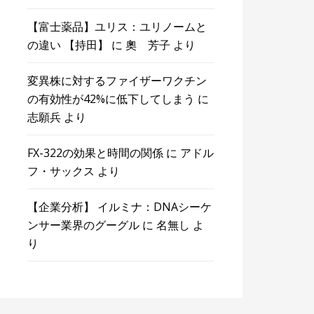
【富士薬品】ユリス：ユリノームと
の違い 【持田】
に
奧 芳子
より
変異株に対するファイザーワクチン
の有効性が42%に低下してしまう
に
志願兵
より
FX-322の効果と時間の関係
に
アドル
フ・サックス
より
【企業分析】 イルミナ：DNAシーケ
ンサー業界のグーグル
に
名無し
よ
り