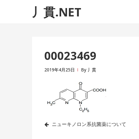
ナ
コ
丿貫.NET
ビ
ン
ゲ
テ
ー
ン
シ
ツ
ョ
へ
00023469
ン
ス
へ
キ
ス
ッ
2019年4月25日
By
丿貫
キ
プ
ッ
プ
投
ニューキノロン系抗菌薬について
稿