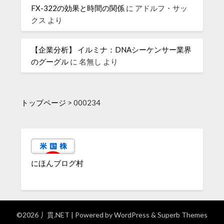
FX-322の効果と時間の関係
に
アドルフ・サッ
クス
より
【企業分析】 イルミナ：DNAシーケンサー業界
のグーグル
に
名無し
より
トップページ
>
000234
にほんブログ村
©2026 丿貫.NET
| Powered by
WordPress
&
Superb Themes