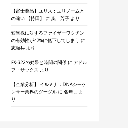
【富士薬品】ユリス：ユリノームと
の違い 【持田】
に
奧 芳子
より
変異株に対するファイザーワクチン
の有効性が42%に低下してしまう
に
志願兵
より
FX-322の効果と時間の関係
に
アドル
フ・サックス
より
【企業分析】 イルミナ：DNAシーケ
ンサー業界のグーグル
に
名無し
よ
り