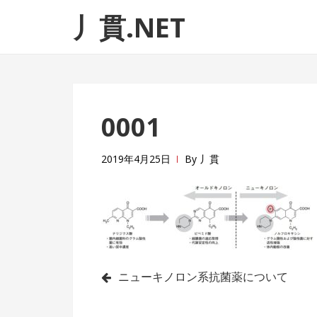
ナ
コ
丿貫.NET
ビ
ン
ゲ
テ
ー
ン
シ
ツ
ョ
へ
0001
ン
ス
へ
キ
ス
ッ
2019年4月25日
By
丿貫
キ
プ
ッ
プ
投
ニューキノロン系抗菌薬について
稿