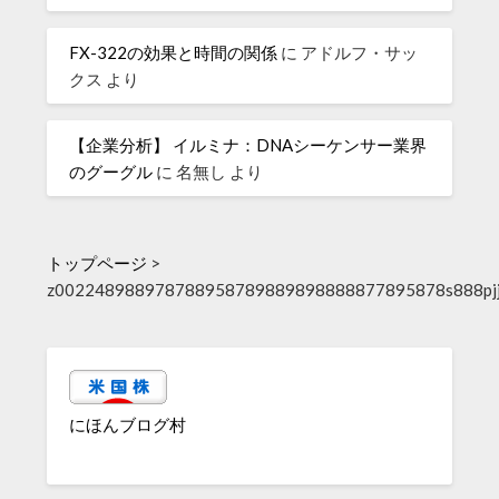
FX-322の効果と時間の関係
に
アドルフ・サッ
クス
より
【企業分析】 イルミナ：DNAシーケンサー業界
のグーグル
に
名無し
より
トップページ
>
z002248988978788958789889898888877895878s888pj
にほんブログ村