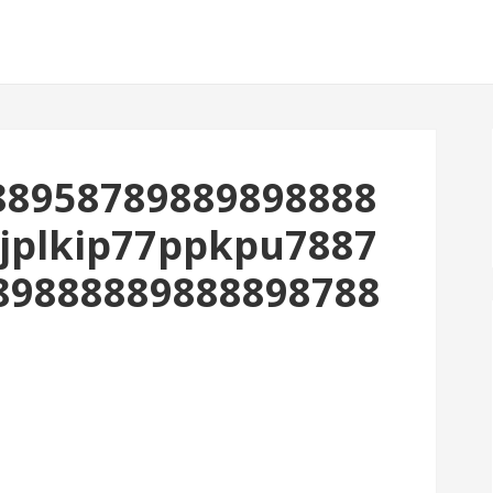
88958789889898888
jplkip77ppkpu7887
89888889888898788