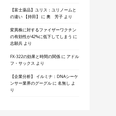
【富士薬品】ユリス：ユリノームと
の違い 【持田】
に
奧 芳子
より
変異株に対するファイザーワクチン
の有効性が42%に低下してしまう
に
志願兵
より
FX-322の効果と時間の関係
に
アドル
フ・サックス
より
【企業分析】 イルミナ：DNAシーケ
ンサー業界のグーグル
に
名無し
よ
り