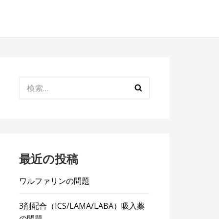
検
索:
最近の投稿
ワルファリンの問題
3剤配合（ICS/LAMA/LABA）吸入薬
の問題