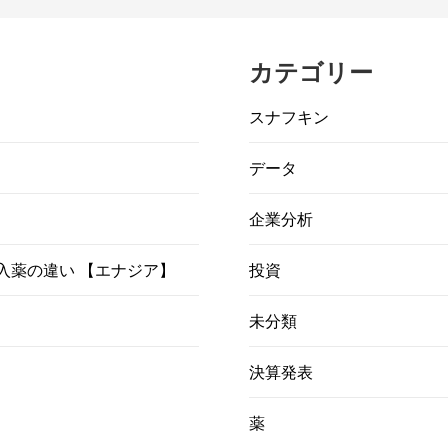
カテゴリー
スナフキン
データ
企業分析
）吸入薬の違い 【エナジア】
投資
未分類
決算発表
薬