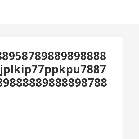
88958789889898888
jplkip77ppkpu7887
89888889888898788