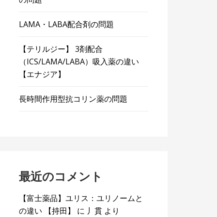
LAMA・LABA配合剤の問題
【テリルジー】 3剤配合
（ICS/LAMA/LABA）吸入薬の違い
【エナジア】
長時間作用型抗コリン薬の問題
最近のコメント
【富士薬品】ユリス：ユリノームと
の違い 【持田】
に
丿貫
より