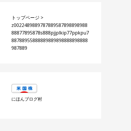
トップページ
>
z0022489889787889587898898988
88877895878s888pjjplkip77ppkpu7
88788955888889889898888898888
987889
にほんブログ村