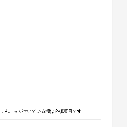
せん。
※
が付いている欄は必須項目です