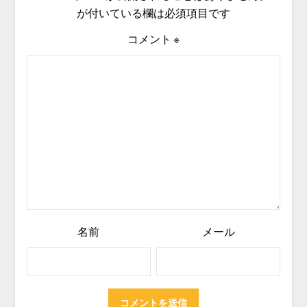
が付いている欄は必須項目です
コメント
※
名前
メール