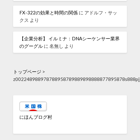
FX-322の効果と時間の関係
に
アドルフ・サッ
クス
より
【企業分析】 イルミナ：DNAシーケンサー業界
のグーグル
に
名無し
より
トップページ
>
z002248988978788958789889898888877895878s888pjj
にほんブログ村