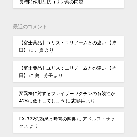
長時間作用型抗コリン薬の問題
最近のコメント
【富士薬品】ユリス：ユリノームとの違い 【持
田】
に
丿貫
より
【富士薬品】ユリス：ユリノームとの違い 【持
田】
に
奧 芳子
より
変異株に対するファイザーワクチンの有効性が
42%に低下してしまう
に
志願兵
より
FX-322の効果と時間の関係
に
アドルフ・サッ
クス
より