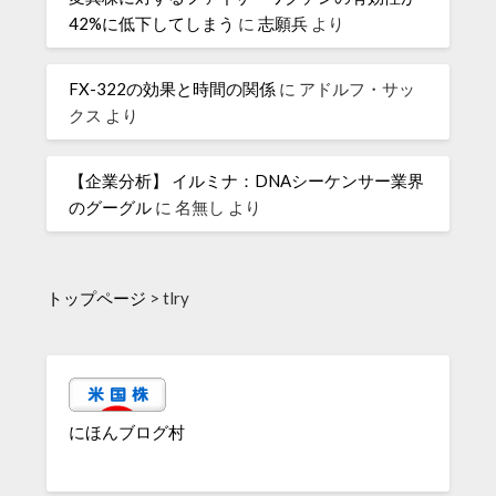
42%に低下してしまう
に
志願兵
より
FX-322の効果と時間の関係
に
アドルフ・サッ
クス
より
【企業分析】 イルミナ：DNAシーケンサー業界
のグーグル
に
名無し
より
トップページ
>
tlry
にほんブログ村