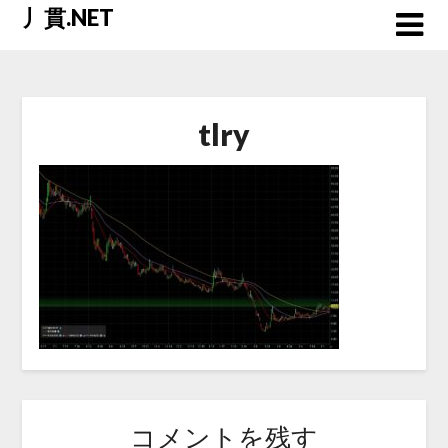
Skip
丿貫.NET
to
content
tlry
コメントを残す