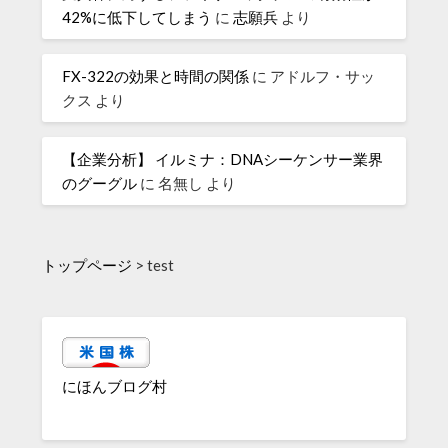
42%に低下してしまう
に
志願兵
より
FX-322の効果と時間の関係
に
アドルフ・サッ
クス
より
【企業分析】 イルミナ：DNAシーケンサー業界
のグーグル
に
名無し
より
トップページ
>
test
にほんブログ村