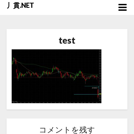
Skip
丿貫.NET
to
content
test
コメントを残す