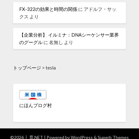
FX-322の効果と時間の関係
に
アドルフ・サッ
クス
より
【企業分析】 イルミナ：DNAシーケンサー業界
のグーグル
に
名無し
より
トップページ
>
tesla
にほんブログ村
©2026 丿貫.NET
| Powered by
WordPress
&
Superb Themes