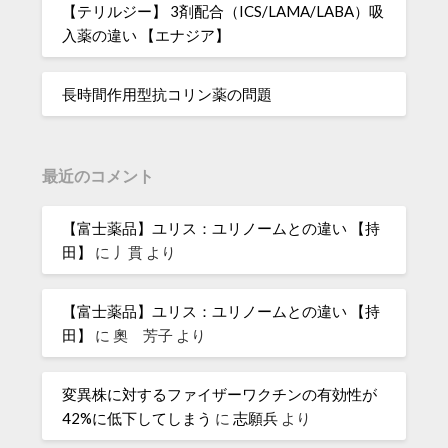
【テリルジー】 3剤配合（ICS/LAMA/LABA）吸
入薬の違い 【エナジア】
長時間作用型抗コリン薬の問題
最近のコメント
【富士薬品】ユリス：ユリノームとの違い 【持
田】
に
丿貫
より
【富士薬品】ユリス：ユリノームとの違い 【持
田】
に
奧 芳子
より
変異株に対するファイザーワクチンの有効性が
42%に低下してしまう
に
志願兵
より