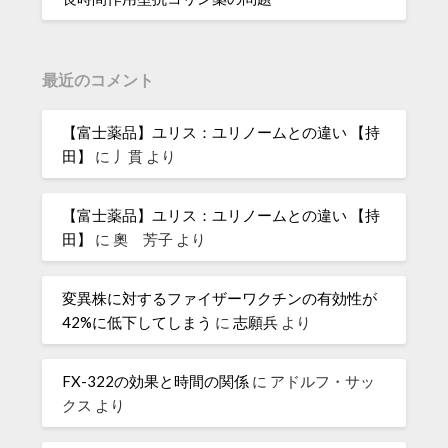
最近のコメント
【富士薬品】ユリス：ユリノームとの違い 【持
田】
に
丿貫
より
【富士薬品】ユリス：ユリノームとの違い 【持
田】
に
奧 芳子
より
変異株に対するファイザーワクチンの有効性が
42%に低下してしまう
に
志願兵
より
FX-322の効果と時間の関係
に
アドルフ・サッ
クス
より