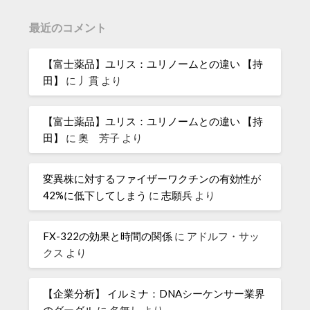
最近のコメント
【富士薬品】ユリス：ユリノームとの違い 【持
田】
に
丿貫
より
【富士薬品】ユリス：ユリノームとの違い 【持
田】
に
奧 芳子
より
変異株に対するファイザーワクチンの有効性が
42%に低下してしまう
に
志願兵
より
FX-322の効果と時間の関係
に
アドルフ・サッ
クス
より
【企業分析】 イルミナ：DNAシーケンサー業界