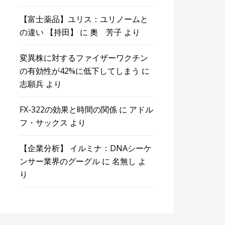
【富士薬品】ユリス：ユリノームと
の違い 【持田】
に
奧 芳子
より
変異株に対するファイザーワクチン
の有効性が42%に低下してしまう
に
志願兵
より
FX-322の効果と時間の関係
に
アドル
フ・サックス
より
【企業分析】 イルミナ：DNAシーケ
ンサー業界のグーグル
に
名無し
よ
り