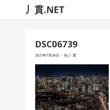
ナ
コ
丿貫.NET
ビ
ン
ゲ
テ
ー
ン
シ
ツ
ョ
へ
DSC06739
ン
ス
へ
キ
ス
ッ
2021年7月26日
By
丿貫
キ
プ
ッ
プ