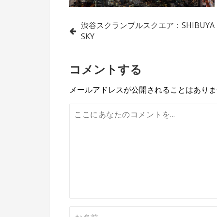
投
渋谷スクランブルスクエア：SHIBUYA
SKY
稿
ナ
コメントする
ビ
メールアドレスが公開されることはありま
ゲ
ー
シ
ョ
ン