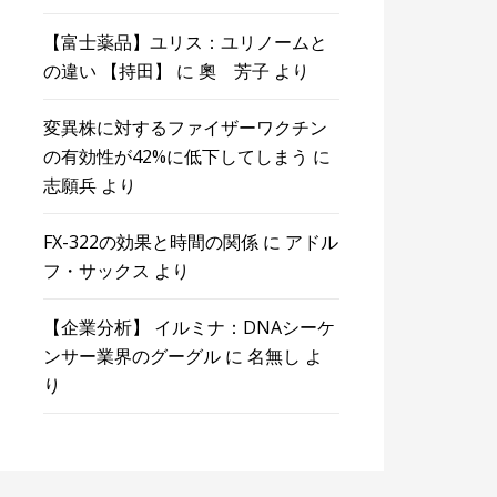
【富士薬品】ユリス：ユリノームと
の違い 【持田】
に
奧 芳子
より
変異株に対するファイザーワクチン
の有効性が42%に低下してしまう
に
志願兵
より
FX-322の効果と時間の関係
に
アドル
フ・サックス
より
【企業分析】 イルミナ：DNAシーケ
ンサー業界のグーグル
に
名無し
よ
り