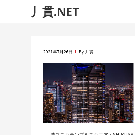
ナ
コ
丿貫.NET
ビ
ン
ゲ
テ
ー
ン
シ
ツ
ョ
へ
ン
ス
2021年7月26日
By
丿貫
へ
キ
ス
ッ
キ
プ
ッ
プ
渋谷スクランブルスクエア：SHIBUYA