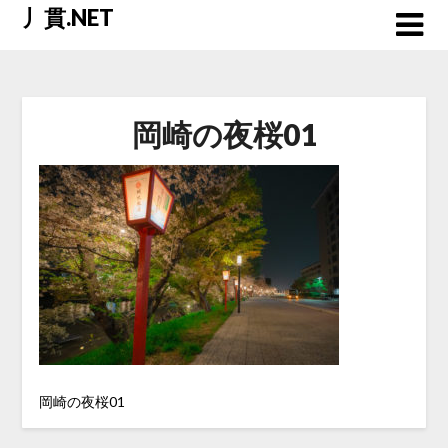
Skip
丿貫.NET
to
content
岡崎の夜桜01
岡崎の夜桜01