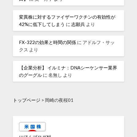
変異株に対するファイザーワクチンの有効性が
42%に低下してしまう
に
志願兵
より
FX-322の効果と時間の関係
に
アドルフ・サッ
クス
より
【企業分析】 イルミナ：DNAシーケンサー業界
のグーグル
に
名無し
より
トップページ
>
岡崎の夜桜01
にほんブログ村