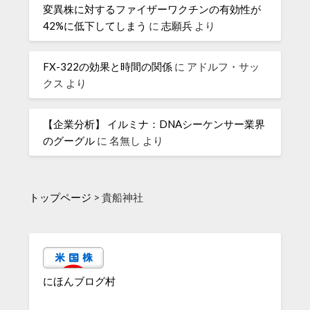
変異株に対するファイザーワクチンの有効性が
42%に低下してしまう
に
志願兵
より
FX-322の効果と時間の関係
に
アドルフ・サッ
クス
より
【企業分析】 イルミナ：DNAシーケンサー業界
のグーグル
に
名無し
より
トップページ
>
貴船神社
にほんブログ村