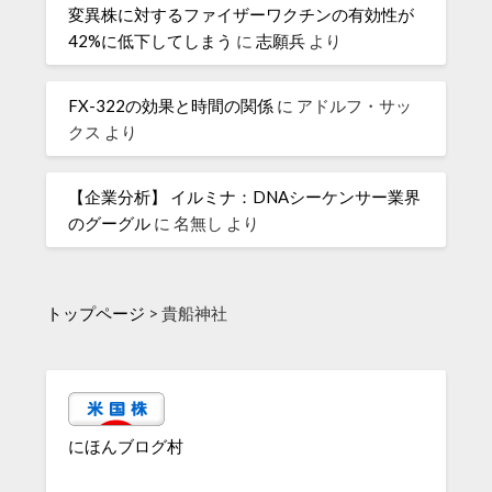
変異株に対するファイザーワクチンの有効性が
42%に低下してしまう
に
志願兵
より
FX-322の効果と時間の関係
に
アドルフ・サッ
クス
より
【企業分析】 イルミナ：DNAシーケンサー業界
のグーグル
に
名無し
より
トップページ
>
貴船神社
にほんブログ村