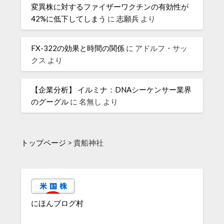
変異株に対するファイザーワクチンの有効性が
42%に低下してしまう
に
志願兵
より
FX-322の効果と時間の関係
に
アドルフ・サッ
クス
より
【企業分析】 イルミナ：DNAシーケンサー業界
のグーグル
に
名無し
より
トップページ
>
貴船神社
にほんブログ村