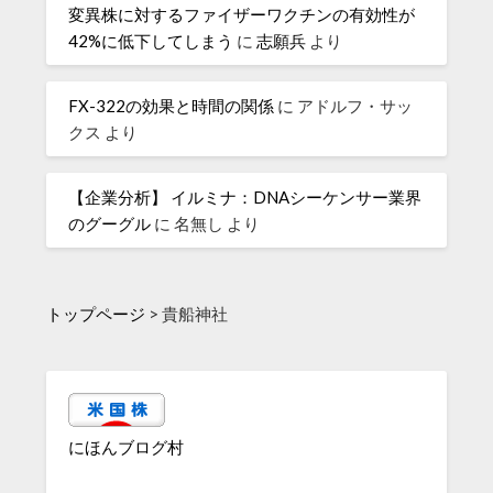
変異株に対するファイザーワクチンの有効性が
42%に低下してしまう
に
志願兵
より
FX-322の効果と時間の関係
に
アドルフ・サッ
クス
より
【企業分析】 イルミナ：DNAシーケンサー業界
のグーグル
に
名無し
より
トップページ
>
貴船神社
にほんブログ村