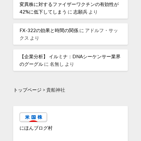
変異株に対するファイザーワクチンの有効性が
42%に低下してしまう
に
志願兵
より
FX-322の効果と時間の関係
に
アドルフ・サッ
クス
より
【企業分析】 イルミナ：DNAシーケンサー業界
のグーグル
に
名無し
より
トップページ
>
貴船神社
にほんブログ村