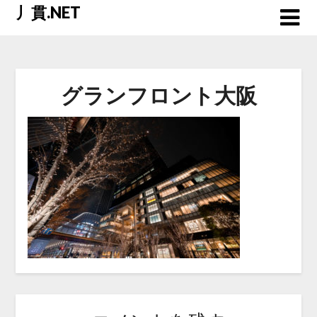
Skip
丿貫.NET
to
content
グランフロント大阪