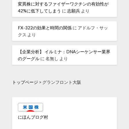
変異株に対するファイザーワクチンの有効性が
42%に低下してしまう
に
志願兵
より
FX-322の効果と時間の関係
に
アドルフ・サッ
クス
より
【企業分析】 イルミナ：DNAシーケンサー業界
のグーグル
に
名無し
より
トップページ
>
グランフロント大阪
にほんブログ村