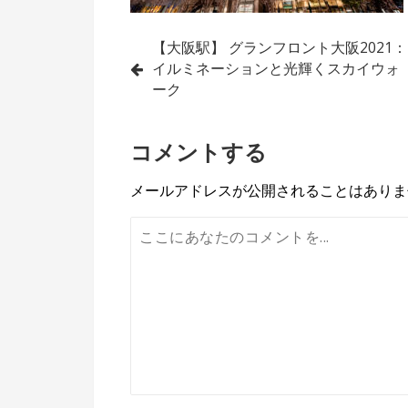
投
【大阪駅】 グランフロント大阪2021：
イルミネーションと光輝くスカイウォ
稿
ーク
ナ
コメントする
ビ
ゲ
メールアドレスが公開されることはありま
ー
シ
ョ
ン