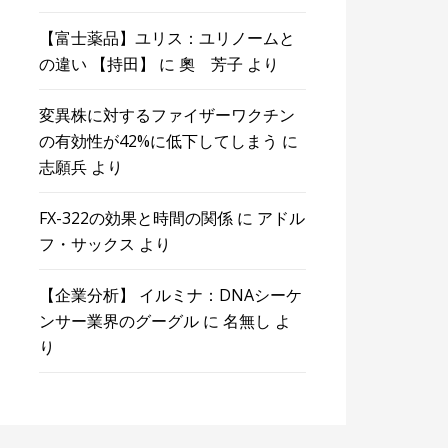
【富士薬品】ユリス：ユリノームと
の違い 【持田】
に
奧 芳子
より
変異株に対するファイザーワクチン
の有効性が42%に低下してしまう
に
志願兵
より
FX-322の効果と時間の関係
に
アドル
フ・サックス
より
【企業分析】 イルミナ：DNAシーケ
ンサー業界のグーグル
に
名無し
よ
り