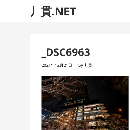
ナ
コ
丿貫.NET
ビ
ン
ゲ
テ
ー
ン
シ
ツ
ョ
へ
_DSC6963
ン
ス
へ
キ
ス
ッ
2021年12月21日
By
丿貫
キ
プ
ッ
プ