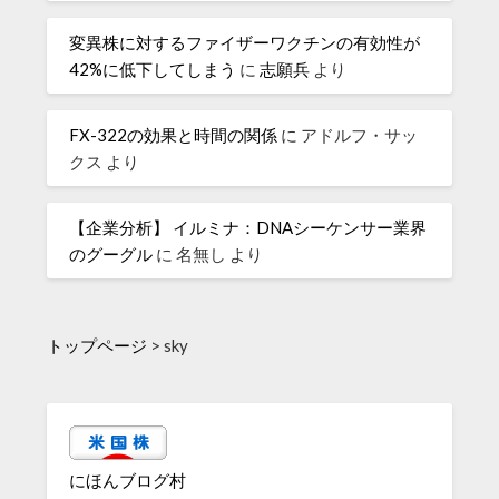
変異株に対するファイザーワクチンの有効性が
42%に低下してしまう
に
志願兵
より
FX-322の効果と時間の関係
に
アドルフ・サッ
クス
より
【企業分析】 イルミナ：DNAシーケンサー業界
のグーグル
に
名無し
より
トップページ
>
sky
にほんブログ村