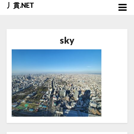
Skip
丿貫.NET
to
content
sky