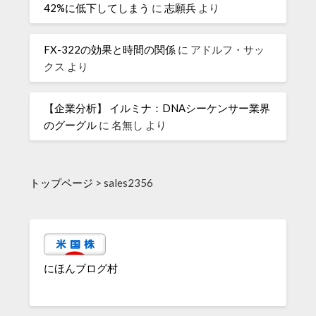
42%に低下してしまう
に
志願兵
より
FX-322の効果と時間の関係
に
アドルフ・サッ
クス
より
【企業分析】 イルミナ：DNAシーケンサー業界
のグーグル
に
名無し
より
トップページ
>
sales2356
にほんブログ村