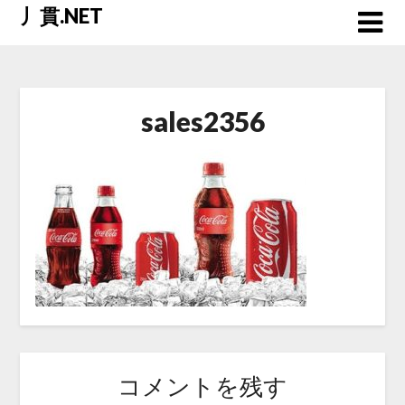
Skip
丿貫.NET
to
content
sales2356
コメントを残す