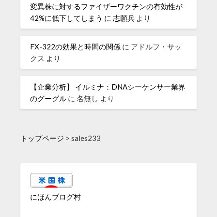
変異株に対するファイザーワクチンの有効性が
42%に低下してしまう
に
志願兵
より
FX-322の効果と時間の関係
に
アドルフ・サッ
クス
より
【企業分析】 イルミナ：DNAシーケンサー業界
のグーグル
に
名無し
より
トップページ
>
sales233
にほんブログ村