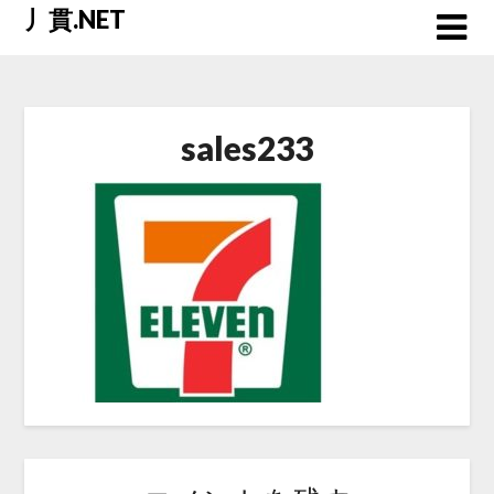
Skip
丿貫.NET
to
content
sales233