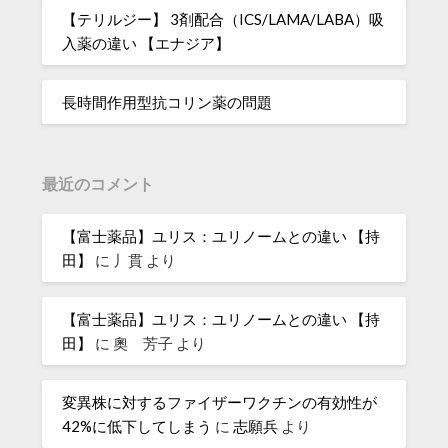
【テリルジー】 3剤配合（ICS/LAMA/LABA）吸
入薬の違い 【エナジア】
長時間作用型抗コリン薬の問題
最近のコメント
【富士薬品】ユリス：ユリノームとの違い 【持
田】
に
丿貫
より
【富士薬品】ユリス：ユリノームとの違い 【持
田】
に
奧 芳子
より
変異株に対するファイザーワクチンの有効性が
42%に低下してしまう
に
志願兵
より