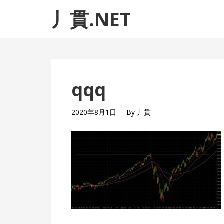
ナ
コ
丿貫.NET
ビ
ン
ゲ
テ
ー
ン
シ
ツ
ョ
へ
qqq
ン
ス
へ
キ
ス
ッ
2020年8月1日
By
丿貫
キ
プ
ッ
プ