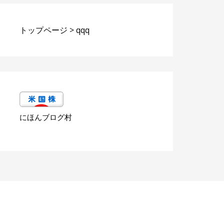
トップページ
>
qqq
にほんブログ村