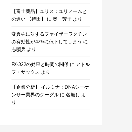
【富士薬品】ユリス：ユリノームと
の違い 【持田】
に
奧 芳子
より
変異株に対するファイザーワクチン
の有効性が42%に低下してしまう
に
志願兵
より
FX-322の効果と時間の関係
に
アドル
フ・サックス
より
【企業分析】 イルミナ：DNAシーケ
ンサー業界のグーグル
に
名無し
よ
り