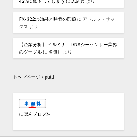
42%に低下してしまう
に
志願兵
より
FX-322の効果と時間の関係
に
アドルフ・サッ
クス
より
【企業分析】 イルミナ：DNAシーケンサー業界
のグーグル
に
名無し
より
トップページ
>
put1
にほんブログ村