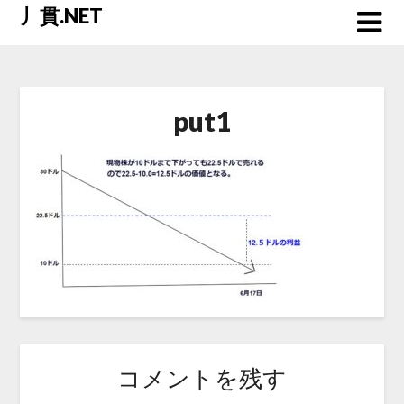
Skip
丿貫.NET
to
content
put1
コメントを残す