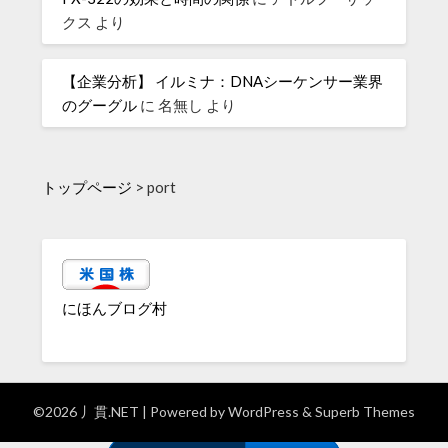
クス
より
【企業分析】 イルミナ：DNAシーケンサー業界
のグーグル
に
名無し
より
トップページ
>
port
にほんブログ村
©2026 丿貫.NET
| Powered by
WordPress
&
Superb Themes