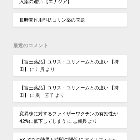
入薬の違い 【エナジア】
長時間作用型抗コリン薬の問題
最近のコメント
【富士薬品】ユリス：ユリノームとの違い 【持
田】
に
丿貫
より
【富士薬品】ユリス：ユリノームとの違い 【持
田】
に
奧 芳子
より
変異株に対するファイザーワクチンの有効性が
42%に低下してしまう
に
志願兵
より
FX-322の効果と時間の関係
に
アドルフ・サッ