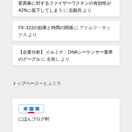
変異株に対するファイザーワクチンの有効性が
42%に低下してしまう
に
志願兵
より
FX-322の効果と時間の関係
に
アドルフ・サッ
クス
より
【企業分析】 イルミナ：DNAシーケンサー業界
のグーグル
に
名無し
より
トップページ
>
ヒュミラ
にほんブログ村