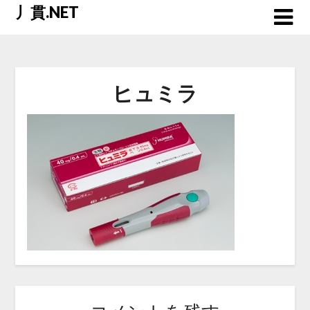
Skip
丿貫.NET
to
content
ヒュミラ