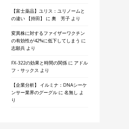
【富士薬品】ユリス：ユリノームと
の違い 【持田】
に
奧 芳子
より
変異株に対するファイザーワクチン
の有効性が42%に低下してしまう
に
志願兵
より
FX-322の効果と時間の関係
に
アドル
フ・サックス
より
【企業分析】 イルミナ：DNAシーケ
ンサー業界のグーグル
に
名無し
よ
り