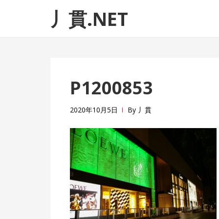
ナ
コ
丿貫.NET
ビ
ン
ゲ
テ
ー
ン
シ
ツ
ョ
へ
P1200853
ン
ス
へ
キ
ス
ッ
2020年10月5日
By
丿貫
キ
プ
ッ
プ