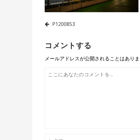
投
P1200853
稿
コメントする
ナ
ビ
メールアドレスが公開されることはありま
ゲ
ー
シ
ョ
ン