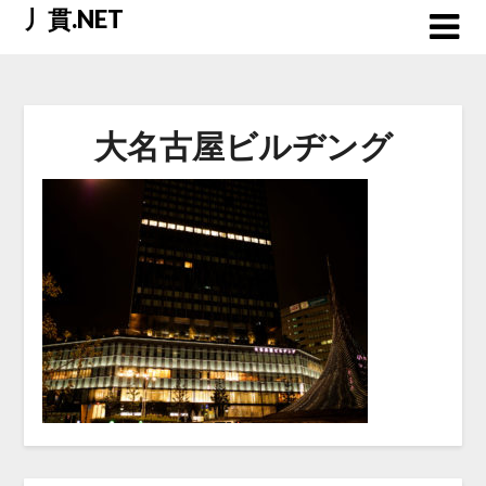
Skip
丿貫.NET
to
content
大名古屋ビルヂング