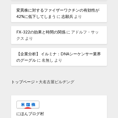
変異株に対するファイザーワクチンの有効性が
42%に低下してしまう
に
志願兵
より
FX-322の効果と時間の関係
に
アドルフ・サッ
クス
より
【企業分析】 イルミナ：DNAシーケンサー業界
のグーグル
に
名無し
より
トップページ
>
大名古屋ビルヂング
にほんブログ村