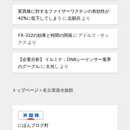
変異株に対するファイザーワクチンの有効性が
42%に低下してしまう
に
志願兵
より
FX-322の効果と時間の関係
に
アドルフ・サッ
クス
より
【企業分析】 イルミナ：DNAシーケンサー業界
のグーグル
に
名無し
より
トップページ
>
名古屋港水族館
にほんブログ村