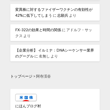
変異株に対するファイザーワクチンの有効性が
42%に低下してしまう
に
志願兵
より
FX-322の効果と時間の関係
に
アドルフ・サッ
クス
より
【企業分析】 イルミナ：DNAシーケンサー業界
のグーグル
に
名無し
より
トップページ
>
阿寺渓谷
にほんブログ村