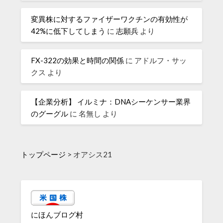
変異株に対するファイザーワクチンの有効性が
42%に低下してしまう
に
志願兵
より
FX-322の効果と時間の関係
に
アドルフ・サッ
クス
より
【企業分析】 イルミナ：DNAシーケンサー業界
のグーグル
に
名無し
より
トップページ
>
オアシス21
にほんブログ村