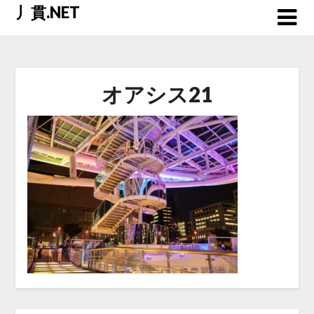
Skip
丿貫.NET
to
content
オアシス21