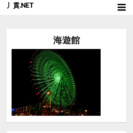
Skip
丿貫.NET
to
content
海遊館