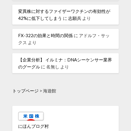
変異株に対するファイザーワクチンの有効性が
42%に低下してしまう
に
志願兵
より
FX-322の効果と時間の関係
に
アドルフ・サッ
クス
より
【企業分析】 イルミナ：DNAシーケンサー業界
のグーグル
に
名無し
より
トップページ
>
海遊館
にほんブログ村