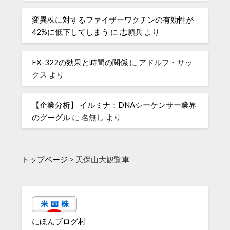
変異株に対するファイザーワクチンの有効性が
42%に低下してしまう
に
志願兵
より
FX-322の効果と時間の関係
に
アドルフ・サッ
クス
より
【企業分析】 イルミナ：DNAシーケンサー業界
のグーグル
に
名無し
より
トップページ
>
天保山大観覧車
にほんブログ村